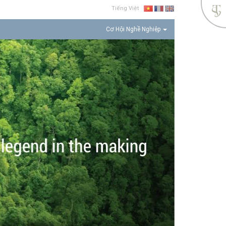
Tiếng Việt
Vietnamese
French
English
(Vietnam)
(France)
(United
States)
Cơ Hội Nghề Nghiệp